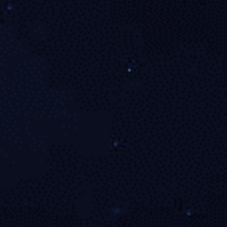
号盛伟大厦19层
邮箱
tried@mac.com
电话
18161178917