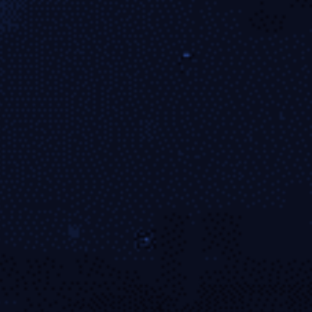
热点聚焦
企业服务
互动
vsport体育