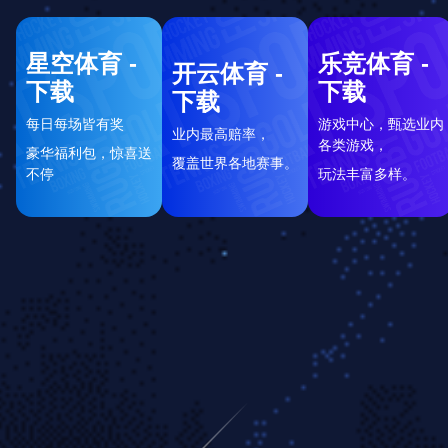
1、比赛过程详解
本场友谊赛于当地时间傍晚举行，
态。皇马利用其强大的控球能力控
寻找机会。第一半时，双方攻防节
到了下半时，比赛出现了转机。皇
在禁区内冷静推射得分，这一进球
影响，他们迅速调整战术，加强进
最终，在第80分钟，曼城凭借一
新充满悬念。在常规时间内，双方
进入到紧张刺激的点球大战。
2、战术分析透视
从战术层面来看，本场比赛充分体
扎稳打的策略，以控球和传递为主