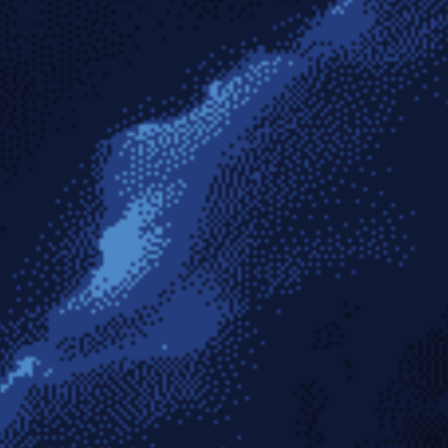
意甲惊现冷门多特蒙德与
AC米兰战成平局引发全
场热议
2026-03-19
中超精彩对决波尔图小胜
曼联神奇扑救引发转会热
议
2026-03-17
世界杯精彩对决多特蒙德
与皇马战成平局数据分析
引发热议
2026-03-17