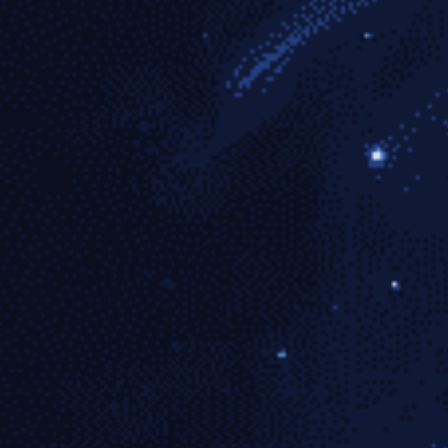
而对于曼城来说，中场核心则成为
创造力的传球
vsport - 胜利因
关键时刻，他成功助攻扳平比分
此外，两队门将同样值得称道。在
手可能改写比分的机会化为泡影。
队注入了一针强心剂。
4、观众反应热烈
作为一场备受期待的友谊赛，本场
球队的旗帜，高呼口号，为自己支
场爆发出雷鸣般掌声，使得整个体
随着比赛进入到点球大战阶段，紧
名观众心中的那根神经。当最后一