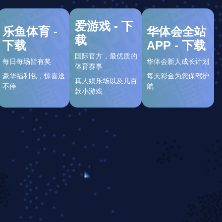
米全场战术解析与精彩瞬
间回顾
2026-03-21
英超精彩对决多特蒙德大
胜AC米兰赛后点评引发
热议
2026-03-21
英超激战曼联与尤文图斯
互交白卷数据解析引发全
场热议
2026-03-20
欧联杯精彩对决拜仁逆转