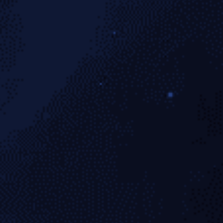
球队来说，这也是未来征程中的重要一步。
下一篇
导航
网站地图
知道
vsport
SiteMap
产品展示