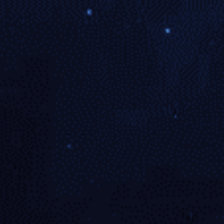
子竞技内容的平台，致力于为广大
运动爱好者和电竞玩家提供一个集
赛事直播、比分数据、资讯分析于
一体的专业化服务平台。无论你是
热衷于传统体育如足球、篮球的忠
实粉丝，还是沉迷于《英雄联盟》
《dota2》等热门电竞项目的深度玩
家，vsport 都能通过精准的数据、
专业的分析和实时的赛事追踪，带
给你沉浸式的观赛体验。平台倡导
“胜利因您更精彩”的理念，强调用户
的参与感与互动性，不仅是观众，
更是竞技文化的共建者。vsport 也
常组织社区活动和用户挑战赛，增
强用户粘性与平台活力。