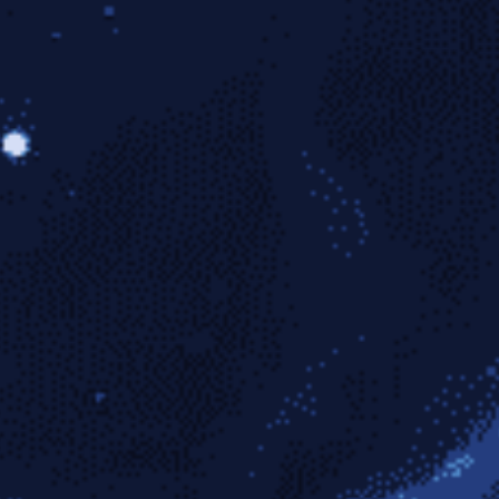
扭转局势的重要人物。他精准的传递与极具
您更精彩
帮助球队建立起流畅的进攻体系。在
，为自己和球队赢得掌声。
整场比赛中，他们屡屡上演精彩扑救，将对
这种表现不仅提升了个人信心，也为整个团
赛事吸引了大量现场观众。他们挥舞着各自
持的球队加油助威。尤其是在进球瞬间，全
育馆弥漫着一种无比激动人心的氛围。
张气氛达到顶峰，每一次罚球都牵动着数千
个罚款被罚入时，人群沸腾至极点，一片欢