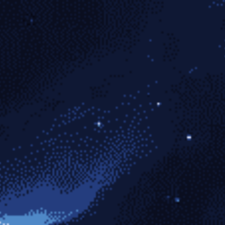
呼声响彻云霄，无论胜负皆可见人
此外，通过社交媒体平台，不少网
到选手表现，各种评论如潮水般涌
广泛讨论与关注。
总结：
This friendly match appears to 
revealing the spirit of compet
clubs. With a thrilling perform
entertained fans but also showca
on both sides.
The excitement generated durin
shootout, will linger in