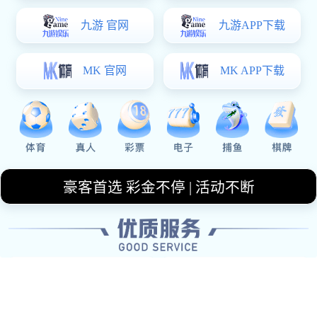
在一场备受瞩目的英超激战中，巴黎圣日耳曼以
惊人的表现逆转了拜仁慕尼黑，最终取得了一场
大胜。这不仅是两队之间实力的较量，更是战术
和精神的对决。全场比赛中，双方球员展现了高
水平的竞技状态，而巴黎圣日耳曼凭借出色的团
队配合与个人能力，成功扭转了局面，使得现场
气氛达到高潮。本文将从比赛的精彩瞬间、球队
战术分析、球员表现以及观众反应四个方面详细
阐述这场激战所带来的震撼与感动。
1、比赛精彩瞬间
本场比赛伊始，拜仁慕尼黑便展现出强大的攻
势，他们通过快速传递不断制造威胁。然而，在
上半场结束前，巴黎圣日耳曼抓住了一次反击机
会，由明星球员打入一粒关键进球，为下半场奠