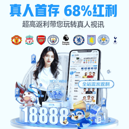
热点聚焦
首页
热点聚焦